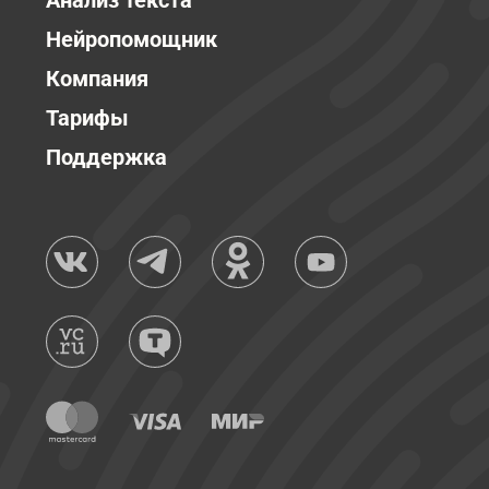
Анализ текста
Нейропомощник
Компания
Тарифы
Поддержка