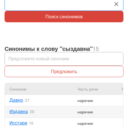
Поиск синонимов
Синонимы к слову "сыздавна"
15
Предложить
Синоним
Часть речи
Нр
Давно
наречие
27
Издавна
наречие
20
Исстари
наречие
16