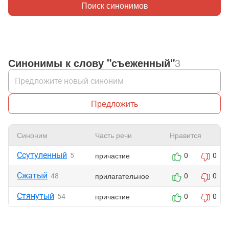
Поиск синонимов
Синонимы к слову "съеженный"
3
Предложить
Синоним
Часть речи
Нравится
Ссутуленный
причастие
5
0
0
Сжатый
прилагательное
48
0
0
Стянутый
причастие
54
0
0