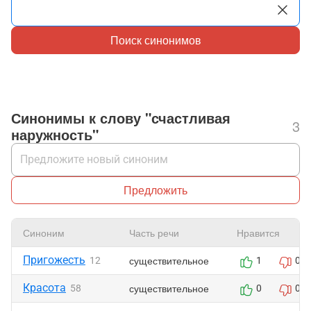
Поиск синонимов
Синонимы к слову "счастливая
3
наружность"
Предложить
Синоним
Часть речи
Нравится
Пригожесть
существительное
12
1
0
Красота
существительное
58
0
0