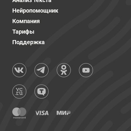
Анализ текста
Нейропомощник
Компания
Тарифы
Поддержка