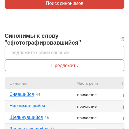
Поиск синонимов
Синонимы к слову
5
"сфотографировавшийся"
Предложить
Синоним
Часть речи
Нра
Снявшийся
причастие
44
Наснимавшийся
причастие
1
Щелкнувшийся
причастие
16
Запечатлевшийся