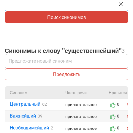
Поиск синонимов
Синонимы к слову "существеннейший"
3
Предложить
Синоним
Часть речи
Нравится
Центральный
прилагательное
62
0
Важнейший
прилагательное
39
0
Необходимейший
прилагательное
2
0