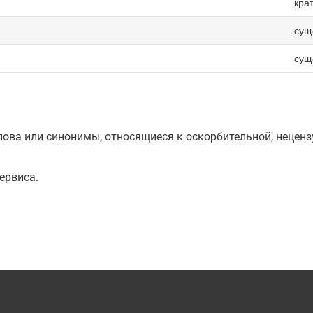
кра
сущ
сущ
ова или синонимы, относящиеся к оскорбительной, нецензу
ервиса.