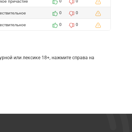
ткое причастие
0
0
ествительное
0
0
ествительное
0
0
рной или лексике 18+, нажмите справа на