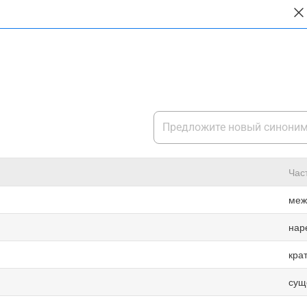
Час
меж
нар
кра
сущ