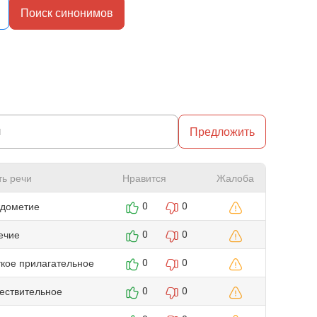
Поиск синонимов
Предложить
ть речи
Нравится
Жалоба
дометие
0
0
ечие
0
0
ткое прилагательное
0
0
ествительное
0
0