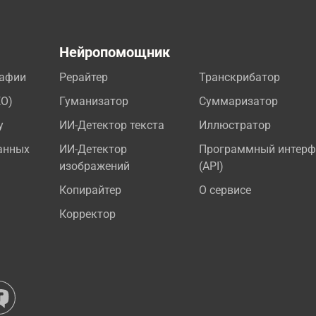
а
Нейропомощник
рафии
Рерайтер
Транскрибатор
EO)
Гуманизатор
Суммаризатор
у
ИИ-Детектор текста
Иллюстратор
анных
ИИ-Детектор
Программный интерф
изображений
(API)
Копирайтер
О сервисе
Корректор