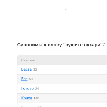
Синонимы к слову "сушите сухари"
7
Синоним
Баста
32
Все
60
Готово
24
Конец
140