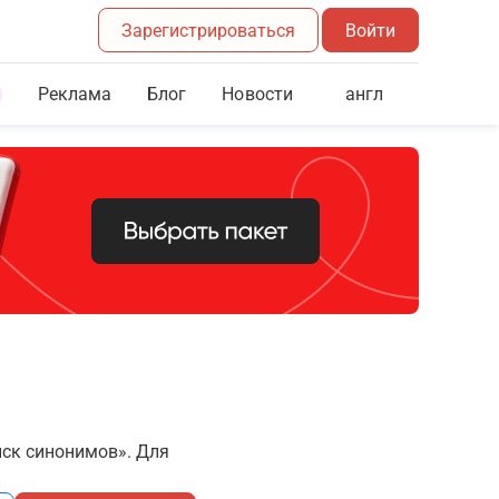
Зарегистрироваться
Войти
Реклама
Блог
англ
Новости
иск синонимов». Для