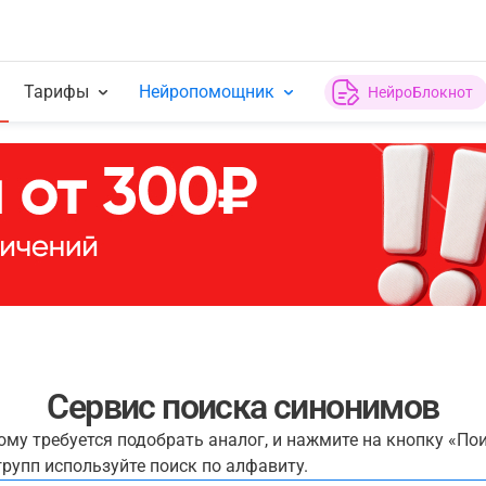
Тарифы
Нейропомощник
НейроБлокнот
Сервис поиска синонимов
рому требуется подобрать аналог, и нажмите на кнопку «По
рупп используйте поиск по алфавиту.