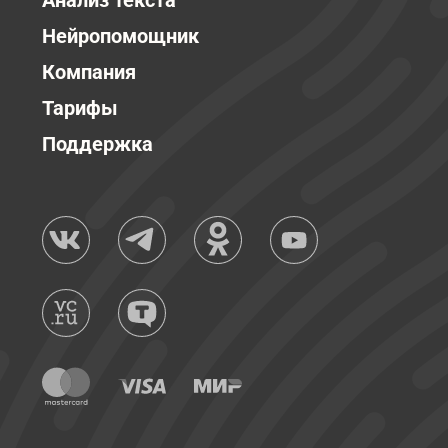
Анализ текста
Нейропомощник
Компания
Тарифы
Поддержка