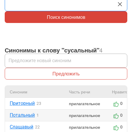
Поиск синонимов
Синонимы к слову "сусальный"
4
Предложить
Синоним
Часть речи
Нравится
Приторный
прилагательное
23
0
Потальный
прилагательное
1
0
Слащавый
прилагательное
22
0