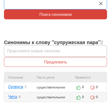
Поиск синонимов
Синонимы к слову "супружеская пара"
2
Предложить
Синоним
Часть речи
Нравится
Ж
Супруги
существительное
5
0
0
Чета
существительное
8
0
0