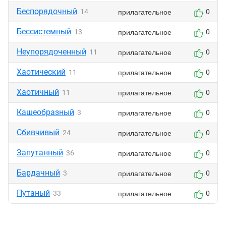
Беспорядочный
прилагательное
14
0
Бессистемный
прилагательное
13
0
Неупорядоченный
прилагательное
11
0
Хаотический
прилагательное
11
0
Хаотичный
прилагательное
11
0
Кашеобразный
прилагательное
3
0
Сбивчивый
прилагательное
24
0
Запутанный
прилагательное
36
0
Бардачный
прилагательное
3
0
Путаный
прилагательное
33
0