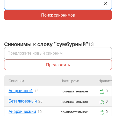
Поиск синонимов
Синонимы к слову "сумбурный"
13
Предложить
Синоним
Часть речи
Нравится
Анархичный
прилагательное
12
0
Безалаберный
прилагательное
28
0
Анархический
прилагательное
10
0