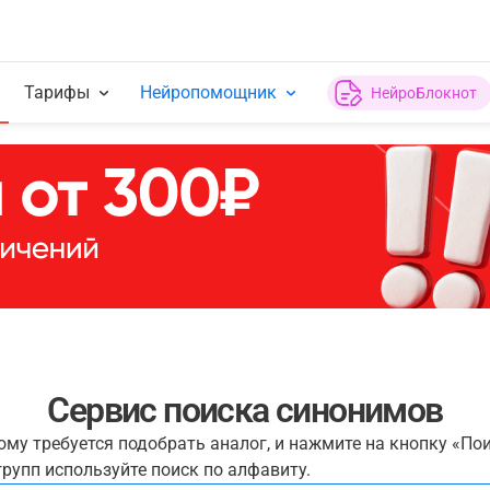
Тарифы
Нейропомощник
НейроБлокнот
Сервис поиска синонимов
рому требуется подобрать аналог, и нажмите на кнопку «По
рупп используйте поиск по алфавиту.