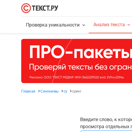
Анализ текста
Проверка уникальности
Главная
Синонимы
су
суинг
Введите слово, к кото
просмотра отдельных г