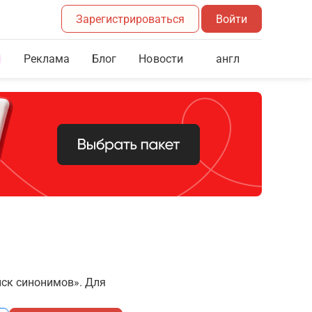
Зарегистрироваться
Войти
Реклама
Блог
англ
Новости
иск синонимов». Для