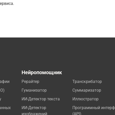
ервиса.
а
Нейропомощник
рафии
Рерайтер
Транскрибатор
EO)
Гуманизатор
Суммаризатор
у
ИИ-Детектор текста
Иллюстратор
анных
ИИ-Детектор
Программный интерф
изображений
(API)