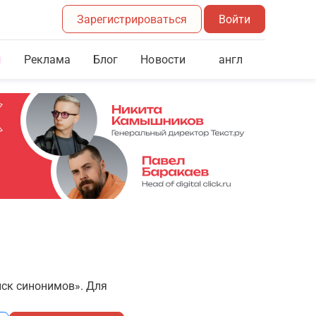
Зарегистрироваться
Войти
Реклама
Блог
англ
Новости
иск синонимов». Для