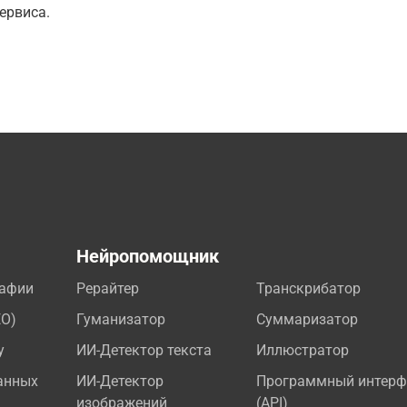
ервиса.
а
Нейропомощник
рафии
Рерайтер
Транскрибатор
EO)
Гуманизатор
Суммаризатор
у
ИИ-Детектор текста
Иллюстратор
анных
ИИ-Детектор
Программный интерф
изображений
(API)