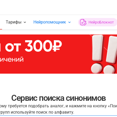
Тарифы
Нейропомощник
НейроБлокнот
Сервис поиска синонимов
рому требуется подобрать аналог, и нажмите на кнопку «По
рупп используйте поиск по алфавиту.