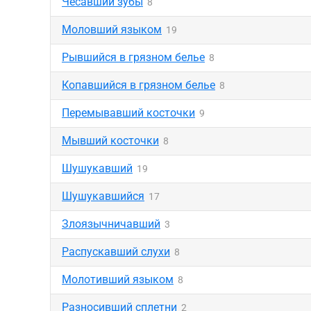
Чесавший зубы
8
Моловший языком
19
Рывшийся в грязном белье
8
Копавшийся в грязном белье
8
Перемывавший косточки
9
Мывший косточки
8
Шушукавший
19
Шушукавшийся
17
Злоязычничавший
3
Распускавший слухи
8
Молотивший языком
8
Разносивший сплетни
2