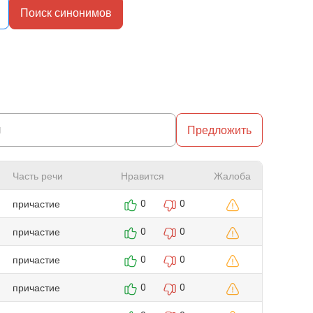
Поиск синонимов
Предложить
Часть речи
Нравится
Жалоба
причастие
0
0
причастие
0
0
причастие
0
0
причастие
0
0