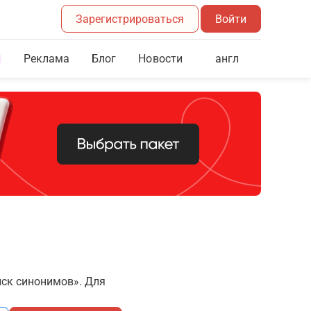
Зарегистрироваться
Войти
Реклама
Блог
англ
Новости
иск синонимов». Для