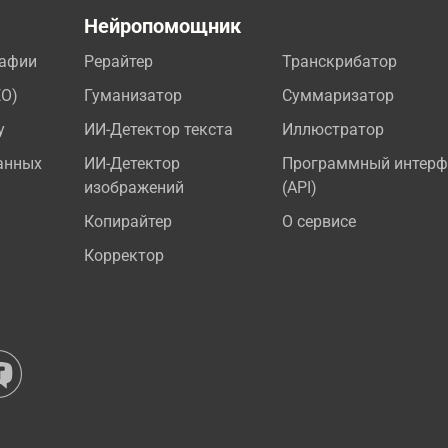
а
Нейропомощник
рафии
Рерайтер
Транскрибатор
EO)
Гуманизатор
Суммаризатор
у
ИИ-Детектор текста
Иллюстратор
анных
ИИ-Детектор
Программный интерф
изображений
(API)
Копирайтер
О сервисе
Корректор