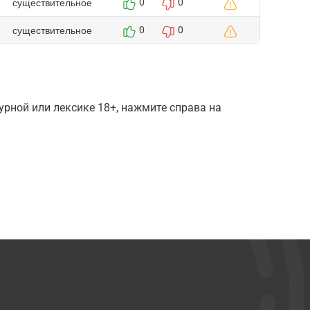
существительное
0
0
существительное
0
0
рной или лексике 18+, нажмите справа на