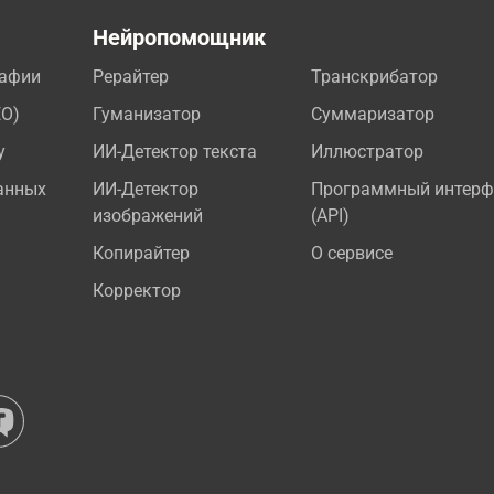
а
Нейропомощник
рафии
Рерайтер
Транскрибатор
EO)
Гуманизатор
Суммаризатор
у
ИИ-Детектор текста
Иллюстратор
анных
ИИ-Детектор
Программный интерф
изображений
(API)
Копирайтер
О сервисе
Корректор