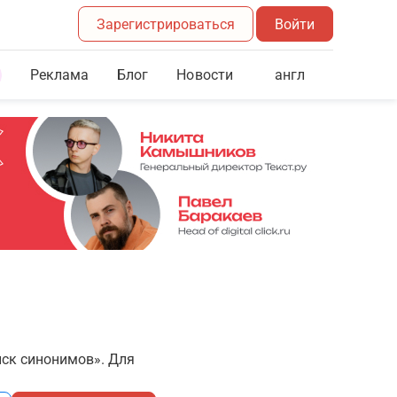
Зарегистрироваться
Войти
Реклама
Блог
англ
Новости
иск синонимов». Для