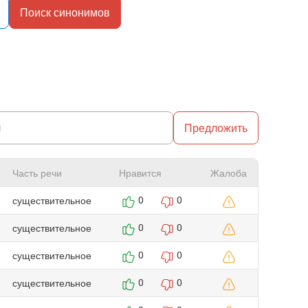
Поиск синонимов
Предложить
Часть речи
Нравится
Жалоба
существительное
0
0
существительное
0
0
существительное
0
0
существительное
0
0