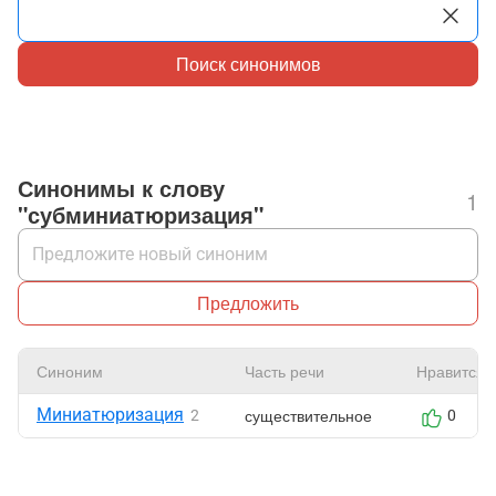
Поиск синонимов
Синонимы к слову
1
"субминиатюризация"
Предложить
Синоним
Часть речи
Нравится
Миниатюризация
существительное
2
0