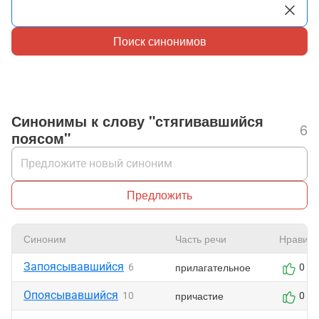
Поиск синонимов
Синонимы к слову "стягивавшийся
6
поясом"
Предложить
Синоним
Часть речи
Нравитс
Запоясывавшийся
прилагательное
6
0
Опоясывавшийся
причастие
10
0