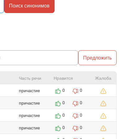
Поиск синонимов
Предложить
Часть речи
Нравится
Жалоба
причастие
0
0
причастие
0
0
причастие
0
0
причастие
0
0