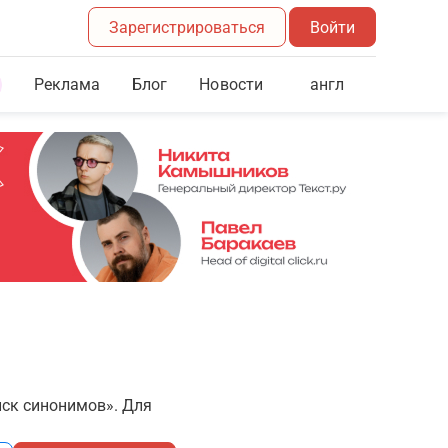
Зарегистрироваться
Войти
Реклама
Блог
англ
Новости
иск синонимов». Для