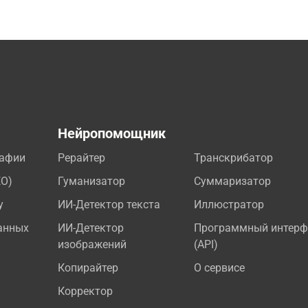
а
Нейропомощник
рафии
Рерайтер
Транскрибатор
EO)
Гуманизатор
Суммаризатор
у
ИИ-Детектор текста
Иллюстратор
анных
ИИ-Детектор
Программный интерф
изображений
(API)
Копирайтер
О сервисе
Корректор