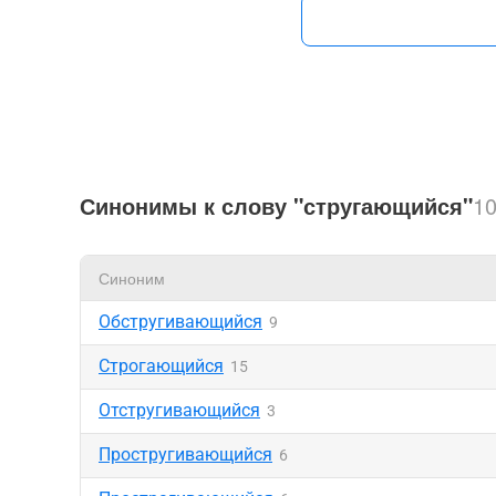
Синонимы к слову "стругающийся"
1
Синоним
Обстругивающийся
9
Строгающийся
15
Отстругивающийся
3
Простругивающийся
6