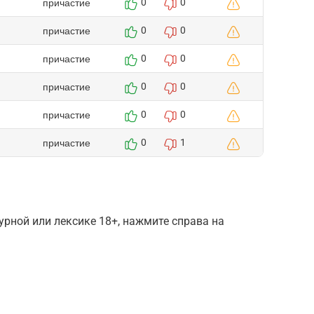
причастие
0
0
причастие
0
0
причастие
0
0
причастие
0
0
причастие
0
0
причастие
0
1
рной или лексике 18+, нажмите справа на