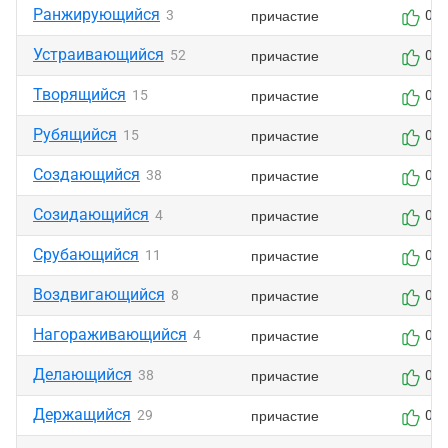
Ранжирующийся
причастие
3
0
Устраивающийся
причастие
52
0
Творящийся
причастие
15
0
Рубящийся
причастие
15
0
Создающийся
причастие
38
0
Созидающийся
причастие
4
0
Срубающийся
причастие
11
0
Воздвигающийся
причастие
8
0
Нагораживающийся
причастие
4
0
Делающийся
причастие
38
0
Держащийся
причастие
29
0