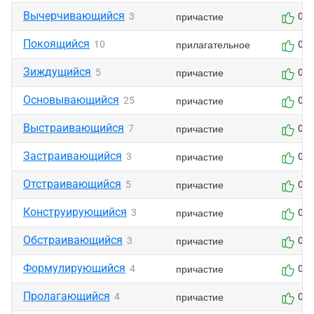
Вычерчивающийся
причастие
3
0
Покоящийся
прилагательное
10
0
Зиждущийся
причастие
5
0
Основывающийся
причастие
25
0
Выстраивающийся
причастие
7
0
Застраивающийся
причастие
3
0
Отстраивающийся
причастие
5
0
Конструирующийся
причастие
3
0
Обстраивающийся
причастие
3
0
Формулирующийся
причастие
4
0
Пролагающийся
причастие
4
0