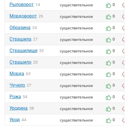
Рыловорот
существительное
14
0
Мордоворот
существительное
26
0
Образина
существительное
24
0
Страшила
существительное
27
0
Страшилище
существительное
33
0
Страшило
существительное
20
0
Морда
существительное
63
0
Чучело
существительное
27
0
Рожа
существительное
54
0
Уродина
существительное
38
0
Урод
существительное
44
0