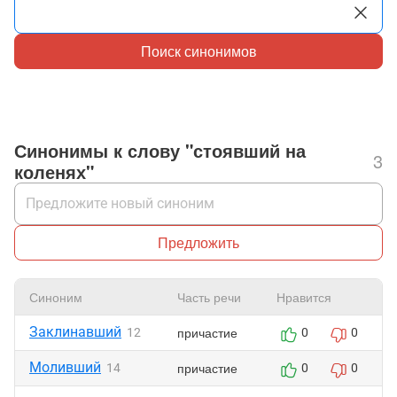
Поиск синонимов
Синонимы к слову "стоявший на
3
коленях"
Предложить
Синоним
Часть речи
Нравится
Заклинавший
причастие
12
0
0
Моливший
причастие
14
0
0