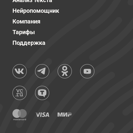
Анализ текста
Нейропомощник
Компания
Тарифы
Поддержка