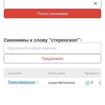
Поиск синонимов
Синонимы к слову "стереоскоп"
1
Предложить
Синоним
Часть речи
Нравится
Телестереоскоп
существительное
1
0