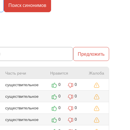
Поиск синонимов
Предложить
Часть речи
Нравится
Жалоба
существительное
0
0
существительное
0
0
существительное
0
0
существительное
0
0