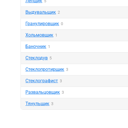
Лепщик
5
Выдувальщик
2
Гранулировщик
0
Хольмовщик
1
Баночник
1
Стеклодув
5
Стеклопротирщик
3
Стеклографист
3
Развальцовщик
3
Тянульщик
3