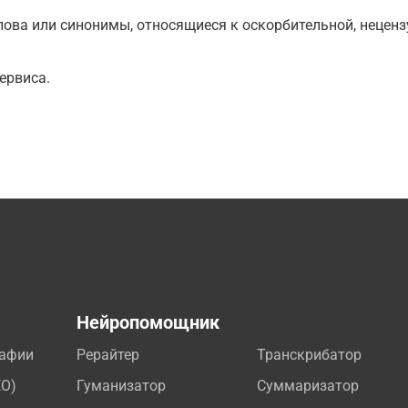
ова или синонимы, относящиеся к оскорбительной, нецензу
ервиса.
а
Нейропомощник
рафии
Рерайтер
Транскрибатор
EO)
Гуманизатор
Суммаризатор