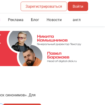
Зарегистрироваться
Войти
Реклама
Блог
англ
Новости
иск синонимов». Для