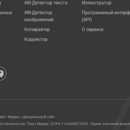
у
ИИ-Детектор текста
Иллюстратор
анных
ИИ-Детектор
Программный интерф
изображений
(API)
Копирайтер
О сервисе
Корректор
екст Медиа», официальный сайт.
етственностью "Текст Медиа", ОГРН 1163668076550. Прием платежей може