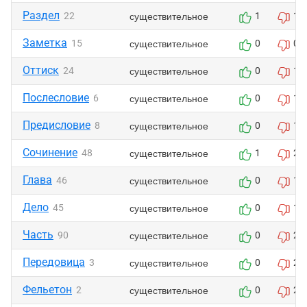
Раздел
существительное
22
1
1
Заметка
существительное
15
0
0
Оттиск
существительное
24
0
1
Послесловие
существительное
6
0
1
Предисловие
существительное
8
0
1
Сочинение
существительное
48
1
2
Глава
существительное
46
0
1
Дело
существительное
45
0
1
Часть
существительное
90
0
2
Передовица
существительное
3
0
2
Фельетон
существительное
2
0
2