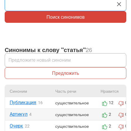
Поиск синонимов
Синонимы к слову "статья"
26
Предложить
Синоним
Часть речи
Нравится
Публикация
существительное
16
12
0
Артикул
существительное
4
2
0
Очерк
существительное
22
2
0