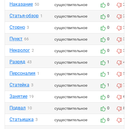
Наказание
существительное
50
0
2
Статья-обзор
существительное
1
0
2
Сторно
существительное
3
0
3
Пункт
существительное
66
0
3
Некролог
существительное
2
0
3
Разряд
существительное
43
1
4
Персоналия
существительное
1
1
5
Статейка
существительное
3
1
7
Занятие
существительное
19
0
6
Подвал
существительное
10
0
8
Статьишка
существительное
3
0
12