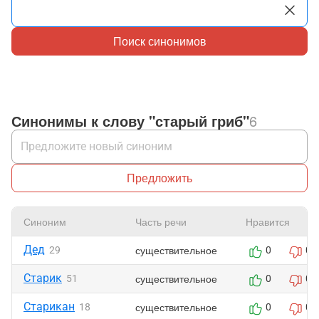
Поиск синонимов
Синонимы к слову "старый гриб"
6
Предложить
Синоним
Часть речи
Нравится
Дед
существительное
29
0
0
Старик
существительное
51
0
0
Старикан
существительное
18
0
0