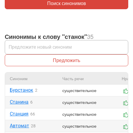
Поиск синонимов
Синонимы к слову "станок"
35
Предложить
Синоним
Часть речи
Нрав
Бурстанок
существительное
2
1
Станина
существительное
6
1
Станция
существительное
66
1
Автомат
существительное
28
0