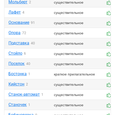
Мольберт
существительное
2
0
Лафет
существительное
4
0
Основание
существительное
91
0
Опора
существительное
72
0
Подставка
существительное
40
0
Стойло
существительное
6
0
Поселок
существительное
40
0
Бостонка
краткое прилагательное
1
0
Кийстон
существительное
2
0
Станок-автомат
существительное
1
0
Станочек
существительное
1
0
Бобинорезка