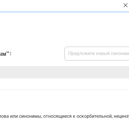
ым"
1
ова или синонимы, относящиеся к оскорбительной, нецензу