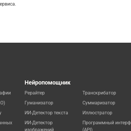
ервиса.
а
Нейропомощник
рафии
Рерайтер
Транскрибатор
EO)
Гуманизатор
Суммаризатор
у
ИИ-Детектор текста
Иллюстратор
анных
ИИ-Детектор
Программный интерф
изображений
(API)