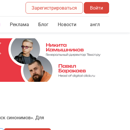
Зарегистрироваться
Войти
Реклама
Блог
англ
Новости
иск синонимов». Для