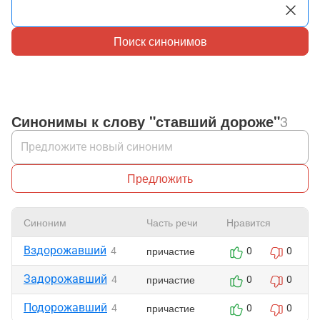
Поиск синонимов
Синонимы к слову "ставший дороже"
3
Предложить
Синоним
Часть речи
Нравится
Вздорожавший
причастие
4
0
0
Задорожавший
причастие
4
0
0
Подорожавший
причастие
4
0
0