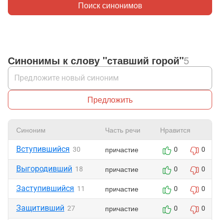
Поиск синонимов
Синонимы к слову "ставший горой"
5
Предложить
Синоним
Часть речи
Нравится
Вступившийся
причастие
30
0
0
Выгородивший
причастие
18
0
0
Заступившийся
причастие
11
0
0
Защитивший
причастие
27
0
0