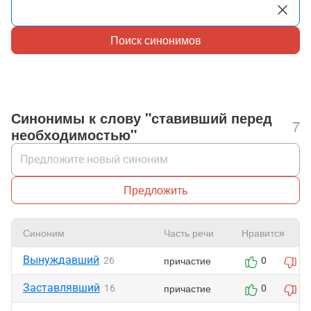
Поиск синонимов
Синонимы к слову "ставивший перед
7
необходимостью"
Предложить
Синоним
Часть речи
Нравится
Вынуждавший
причастие
26
0
0
Заставлявший
причастие
16
0
0