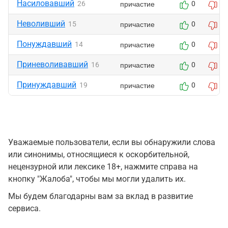
Насиловавший
причастие
26
0
0
Неволивший
причастие
15
0
0
Понуждавший
причастие
14
0
0
Приневоливавший
причастие
16
0
0
Принуждавший
причастие
19
0
0
Уважаемые пользователи, если вы обнаружили слова
или синонимы, относящиеся к оскорбительной,
нецензурной или лексике 18+, нажмите справа на
кнопку "Жалоба", чтобы мы могли удалить их.
Мы будем благодарны вам за вклад в развитие
сервиса.