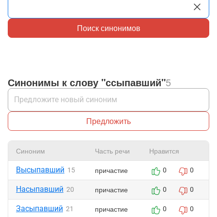
Поиск синонимов
Синонимы к слову "ссыпавший"
5
Предложить
Синоним
Часть речи
Нравится
Высыпавший
причастие
15
0
0
Насыпавший
причастие
20
0
0
Засыпавший
причастие
21
0
0