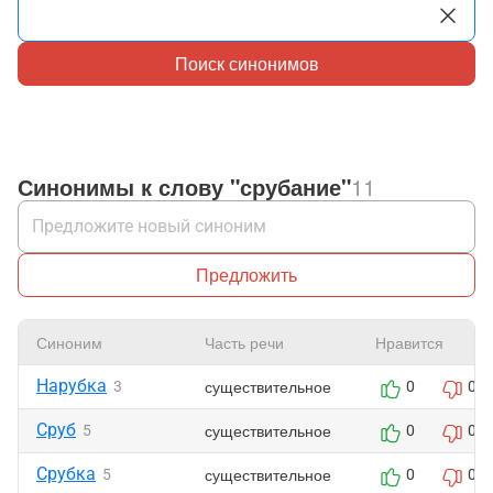
Поиск синонимов
Синонимы к слову "срубание"
11
Предложить
Синоним
Часть речи
Нравится
Нарубка
существительное
3
0
0
Сруб
существительное
5
0
0
Срубка
существительное
5
0
0