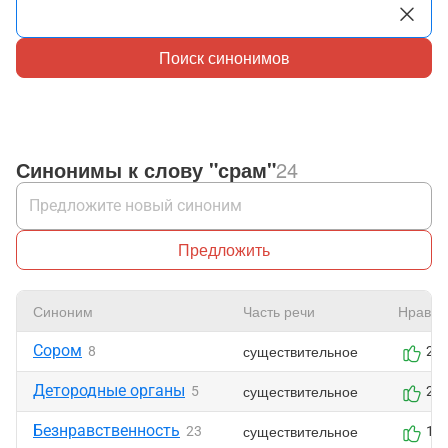
Поиск синонимов
Синонимы к слову "срам"
24
Предложить
Синоним
Часть речи
Нравит
Сором
существительное
8
2
Детородные органы
существительное
5
2
Безнравственность
существительное
23
1