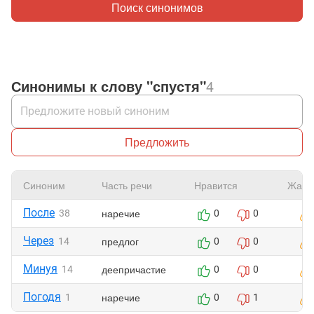
Поиск синонимов
Синонимы к слову "спустя"
4
Предложить
Синоним
Часть речи
Нравится
Жало
После
наречие
38
0
0
Через
предлог
14
0
0
Минуя
деепричастие
14
0
0
Погодя
наречие
1
0
1