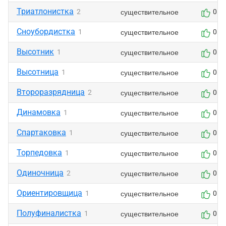
Триатлонистка
существительное
2
0
Сноубордистка
существительное
1
0
Высотник
существительное
1
0
Высотница
существительное
1
0
Второразрядница
существительное
2
0
Динамовка
существительное
1
0
Спартаковка
существительное
1
0
Торпедовка
существительное
1
0
Одиночница
существительное
2
0
Ориентировщица
существительное
1
0
Полуфиналистка
существительное
1
0