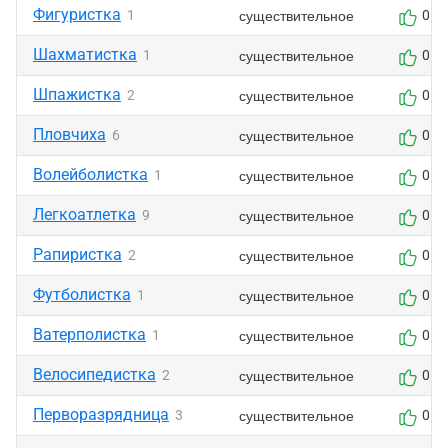
Фигуристка
существительное
1
0
Шахматистка
существительное
1
0
Шпажистка
существительное
2
0
Пловчиха
существительное
6
0
Волейболистка
существительное
1
0
Легкоатлетка
существительное
9
0
Рапиристка
существительное
2
0
Футболистка
существительное
1
0
Ватерполистка
существительное
1
0
Велосипедистка
существительное
2
0
Перворазрядница
существительное
3
0