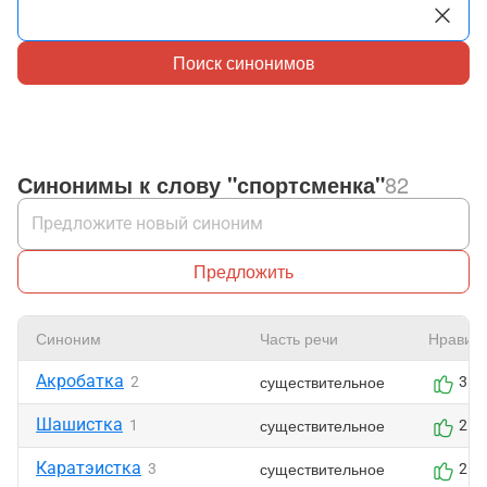
Поиск синонимов
Синонимы к слову "спортсменка"
82
Предложить
Синоним
Часть речи
Нравит
Акробатка
существительное
2
3
Шашистка
существительное
1
2
Каратэистка
существительное
3
2