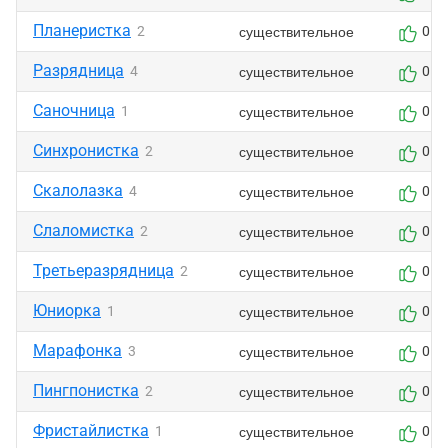
Планеристка
существительное
2
0
Разрядница
существительное
4
0
Саночница
существительное
1
0
Синхронистка
существительное
2
0
Скалолазка
существительное
4
0
Слаломистка
существительное
2
0
Третьеразрядница
существительное
2
0
Юниорка
существительное
1
0
Марафонка
существительное
3
0
Пингпонистка
существительное
2
0
Фристайлистка
существительное
1
0