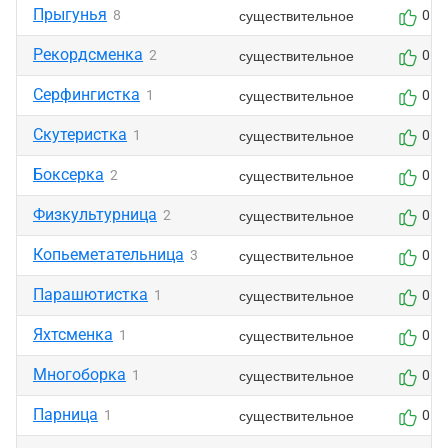
Прыгунья
существительное
8
0
Рекордсменка
существительное
2
0
Серфингистка
существительное
1
0
Скутеристка
существительное
1
0
Боксерка
существительное
2
0
Физкультурница
существительное
2
0
Копьеметательница
существительное
3
0
Парашютистка
существительное
1
0
Яхтсменка
существительное
1
0
Многоборка
существительное
1
0
Парница
существительное
1
0