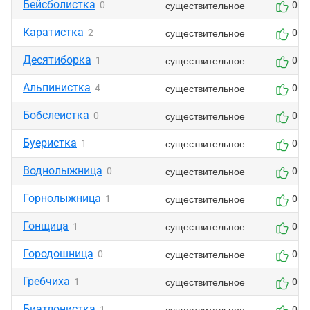
Бейсболистка
существительное
0
0
Каратистка
существительное
2
0
Десятиборка
существительное
1
0
Альпинистка
существительное
4
0
Бобслеистка
существительное
0
0
Буеристка
существительное
1
0
Воднолыжница
существительное
0
0
Горнолыжница
существительное
1
0
Гонщица
существительное
1
0
Городошница
существительное
0
0
Гребчиха
существительное
1
0
Биатлонистка
существительное
1
0