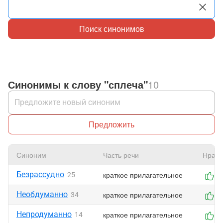
Поиск синонимов
Синонимы к слову "сплеча"
10
Предложить
Синоним
Часть речи
Нрави
Безрассудно
краткое прилагательное
25
0
Необдуманно
краткое прилагательное
34
0
Непродуманно
краткое прилагательное
14
0