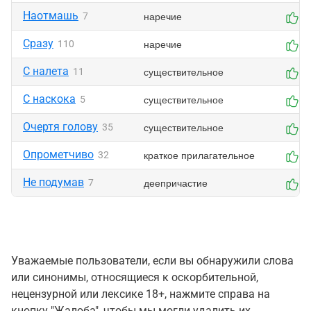
Наотмашь
наречие
7
0
Сразу
наречие
110
0
С налета
существительное
11
0
С наскока
существительное
5
0
Очертя голову
существительное
35
0
Опрометчиво
краткое прилагательное
32
0
Не подумав
деепричастие
7
0
Уважаемые пользователи, если вы обнаружили слова
или синонимы, относящиеся к оскорбительной,
нецензурной или лексике 18+, нажмите справа на
кнопку "Жалоба", чтобы мы могли удалить их.