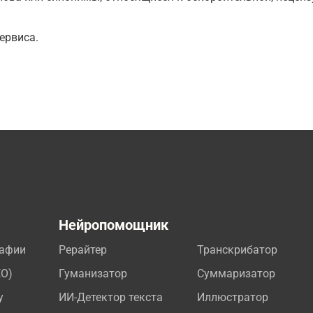
ервиса.
а
Нейропомощник
рафии
Рерайтер
Транскрибатор
EO)
Гуманизатор
Суммаризатор
у
ИИ-Детектор текста
Иллюстратор