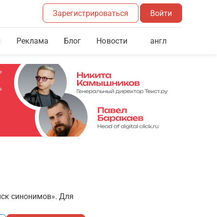
Зарегистрироваться
Войти
Реклама
Блог
англ
Новости
иск синонимов». Для