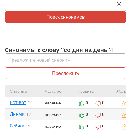
Поиск синонимов
Синонимы к слову "со дня на день"
4
Предложить
Синоним
Часть речи
Нравится
Жалоб
Вот-вот
наречие
29
0
0
Днями
наречие
17
0
0
Сейчас
наречие
70
0
0