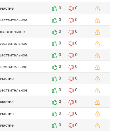
ичастие
0
0
ществительное
0
0
илагательное
0
0
ществительное
0
0
ществительное
0
0
ществительное
0
0
ичастие
0
0
ществительное
0
0
ичастие
0
0
ичастие
0
0
ичастие
0
0