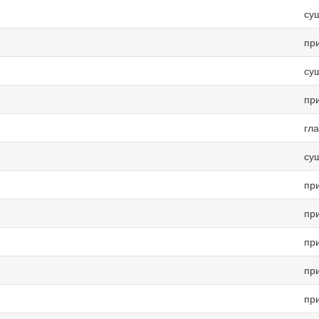
су
пр
су
пр
гл
су
пр
пр
пр
пр
пр