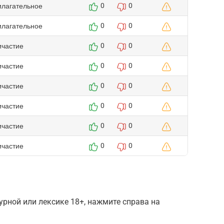
илагательное
0
0
илагательное
0
0
ичастие
0
0
ичастие
0
0
ичастие
0
0
ичастие
0
0
ичастие
0
0
ичастие
0
0
рной или лексике 18+, нажмите справа на