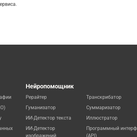
ервиса.
а
Нейропомощник
рафии
Рерайтер
Транскрибатор
EO)
Гуманизатор
Суммаризатор
у
ИИ-Детектор текста
Иллюстратор
анных
ИИ-Детектор
Программный интерф
изображений
(API)