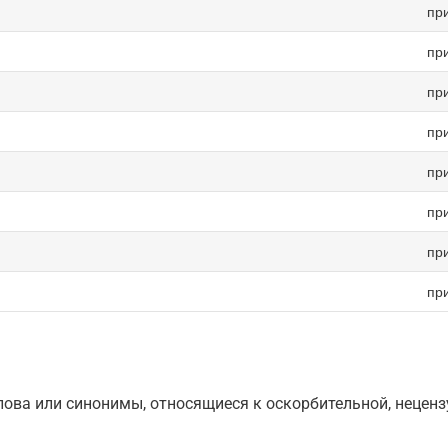
пр
пр
пр
пр
пр
пр
пр
пр
ова или синонимы, относящиеся к оскорбительной, нецензу