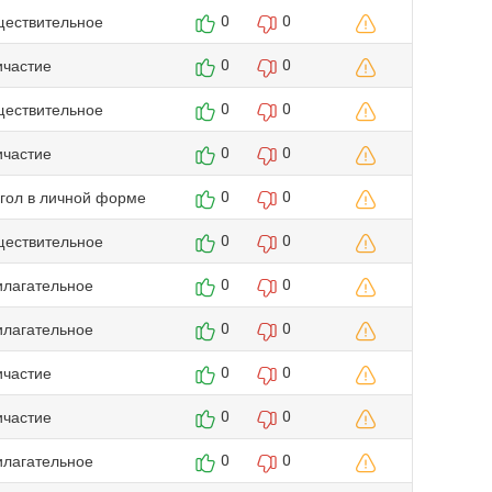
ществительное
0
0
ичастие
0
0
ществительное
0
0
ичастие
0
0
агол в личной форме
0
0
ществительное
0
0
илагательное
0
0
илагательное
0
0
ичастие
0
0
ичастие
0
0
илагательное
0
0