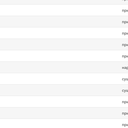
пр
пр
пр
пр
пр
на
су
су
пр
пр
пр