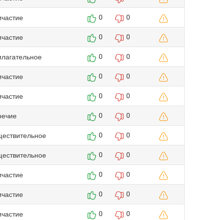
ичастие
0
0
ичастие
0
0
илагательное
0
0
ичастие
0
0
ичастие
0
0
речие
0
0
ществительное
0
0
ществительное
0
0
ичастие
0
0
ичастие
0
0
ичастие
0
0