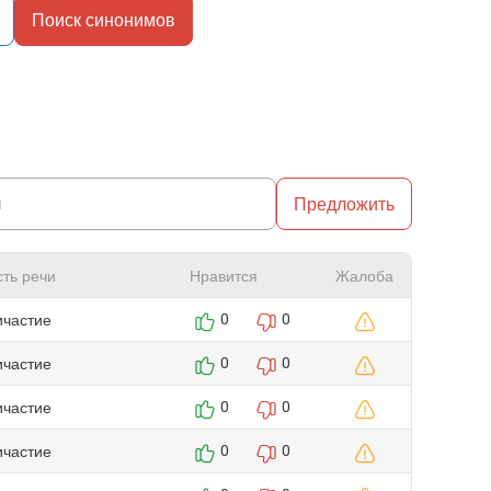
Поиск синонимов
Предложить
сть речи
Нравится
Жалоба
ичастие
0
0
ичастие
0
0
ичастие
0
0
ичастие
0
0