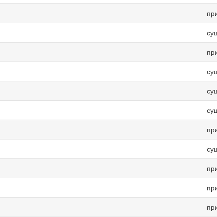
пр
су
пр
су
су
су
пр
су
пр
пр
пр