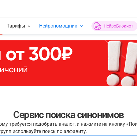
Тарифы
Нейропомощник
НейроБлокнот
Сервис поиска синонимов
рому требуется подобрать аналог, и нажмите на кнопку «По
рупп используйте поиск по алфавиту.