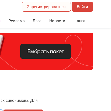
Зарегистрироваться
Войти
Реклама
Блог
англ
Новости
иск синонимов». Для