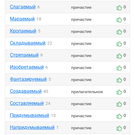
Слагаемый
причастие
6
0
Мараемый
причастие
18
0
Кропаемый
причастие
5
0
Складываемый
причастие
22
0
Стряпаемый
причастие
9
0
Изобретаемый
причастие
6
0
Фантазируемый
причастие
5
0
Создаваемый
прилагательное
40
0
Составляемый
причастие
24
0
Придумываемый
причастие
10
0
Напридумываемый
причастие
1
0