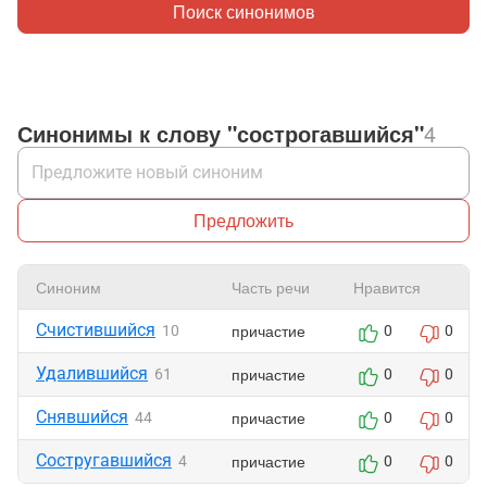
Поиск синонимов
Синонимы к слову "сострогавшийся"
4
Предложить
Синоним
Часть речи
Нравится
Счистившийся
причастие
10
0
0
Удалившийся
причастие
61
0
0
Снявшийся
причастие
44
0
0
Состругавшийся
причастие
4
0
0