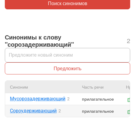
Поиск синонимов
Синонимы к слову
2
"сорозадерживающий"
Предложить
Синоним
Часть речи
Нра
Мусорозадерживающий
прилагательное
2
Сороудерживающий
прилагательное
2