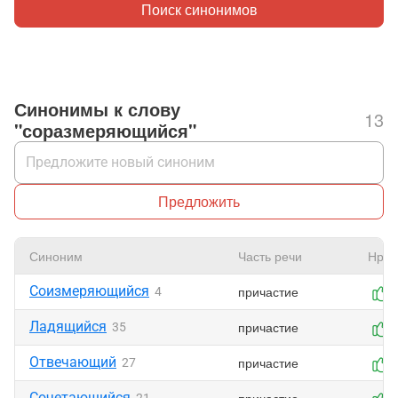
Поиск синонимов
Синонимы к слову
13
"соразмеряющийся"
Предложить
Синоним
Часть речи
Нрав
Соизмеряющийся
причастие
4
Ладящийся
причастие
35
Отвечающий
причастие
27
Сочетающийся