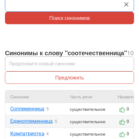
Поиск синонимов
Синонимы к слову "соотечественница"
10
Предложить
Синоним
Часть речи
Нравится
Соплеменница
существительное
5
0
Единоплеменница
существительное
5
0
Компатриотка
существительное
4
0