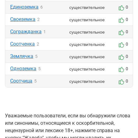
Единоземка
существительное
6
0
Своеземка
существительное
2
0
Согражданка
существительное
1
0
Соотченка
существительное
2
0
Землячка
существительное
5
0
Одноземка
существительное
5
0
Соотчица
существительное
5
0
Уважаемые пользователи, если вы обнаружили слова
или синонимы, относящиеся к оскорбительной,
нецензурной или лексике 18+, нажмите справа на
кнопку "Жалоба", чтобы мы могли удалить их.