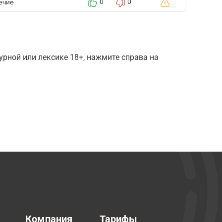
ечие
0
0
рной или лексике 18+, нажмите справа на
Компания
Тарифы