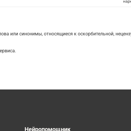
нар
ова или синонимы, относящиеся к оскорбительной, нецензу
ервиса.
а
Нейропомощник