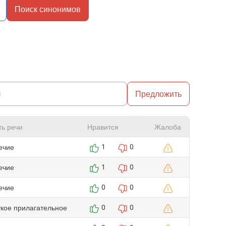
Поиск синонимов
Предложить
ть речи
Нравится
Жалоба
ечие
1
0
ечие
1
0
ечие
0
0
ткое прилагательное
0
0