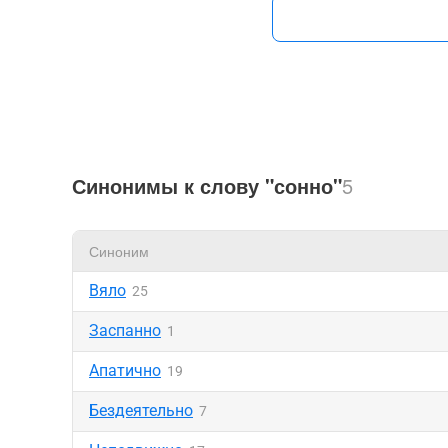
Синонимы к слову "сонно"
5
Синоним
Вяло
25
Заспанно
1
Апатично
19
Бездеятельно
7