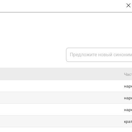
Час
нар
нар
нар
кра