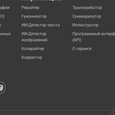
рафии
Рерайтер
Транскрибатор
EO)
Гуманизатор
Суммаризатор
у
ИИ-Детектор текста
Иллюстратор
анных
ИИ-Детектор
Программный интерф
изображений
(API)
Копирайтер
О сервисе
Корректор