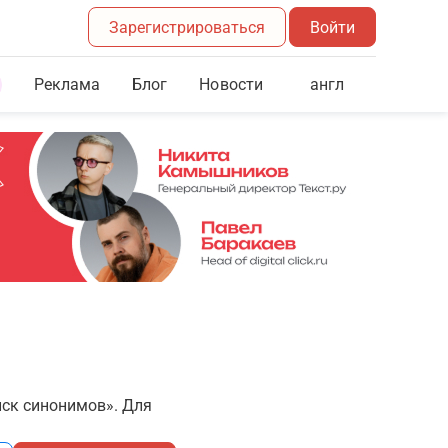
Зарегистрироваться
Войти
Реклама
Блог
англ
Новости
иск синонимов». Для