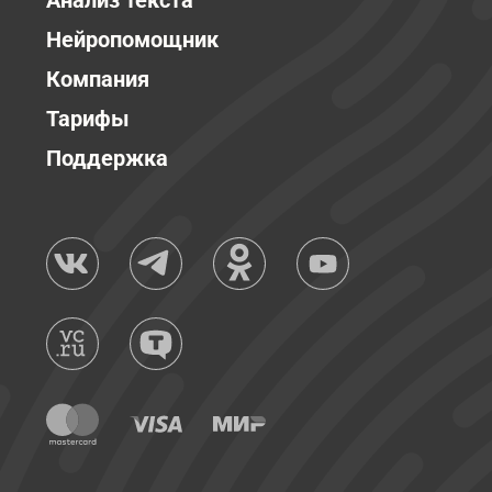
Анализ текста
Нейропомощник
Компания
Тарифы
Поддержка