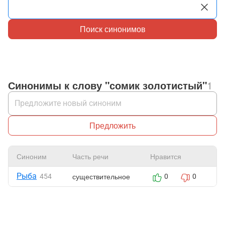
Поиск синонимов
Синонимы к слову "сомик золотистый"
1
Предложить
Синоним
Часть речи
Нравится
Ж
Рыба
существительное
454
0
0