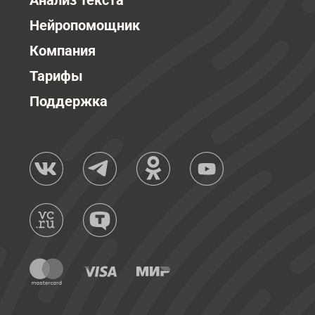
Анализ текста
Нейропомощник
Компания
Тарифы
Поддержка