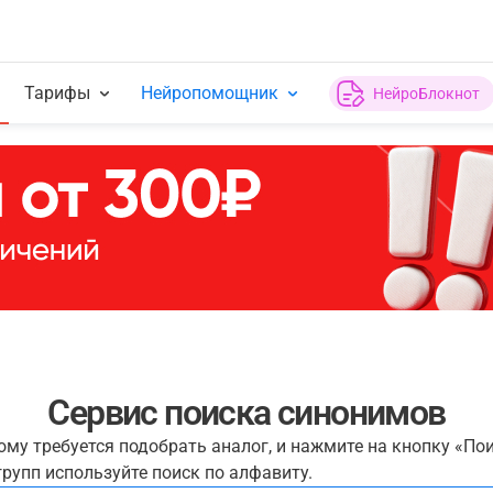
Тарифы
Нейропомощник
НейроБлокнот
Сервис поиска синонимов
рому требуется подобрать аналог, и нажмите на кнопку «По
рупп используйте поиск по алфавиту.