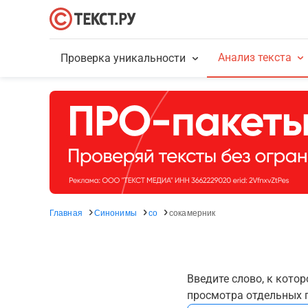
Анализ текста
Проверка уникальности
Главная
Синонимы
со
сокамерник
Введите слово, к кото
просмотра отдельных г