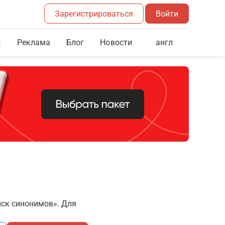
Зарегистрироваться
Войти
Реклама
Блог
англ
Новости
иск синонимов». Для