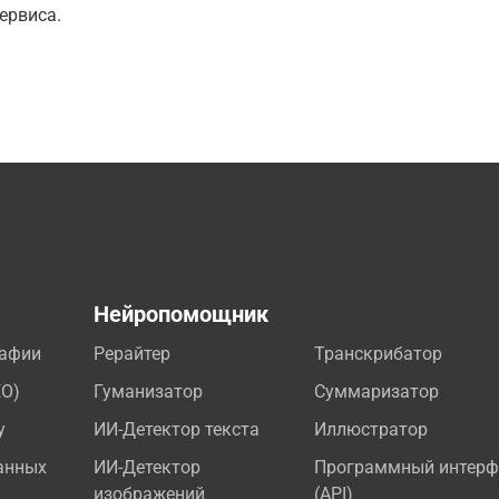
ервиса.
а
Нейропомощник
рафии
Рерайтер
Транскрибатор
EO)
Гуманизатор
Суммаризатор
у
ИИ-Детектор текста
Иллюстратор
анных
ИИ-Детектор
Программный интерф
изображений
(API)