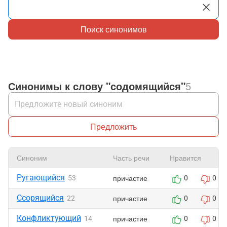
Поиск синонимов
Синонимы к слову "содомящийся"
5
Предложить
Синоним
Часть речи
Нравится
Ругающийся
причастие
53
0
0
Ссорящийся
причастие
22
0
0
Конфликтующий
причастие
14
0
0